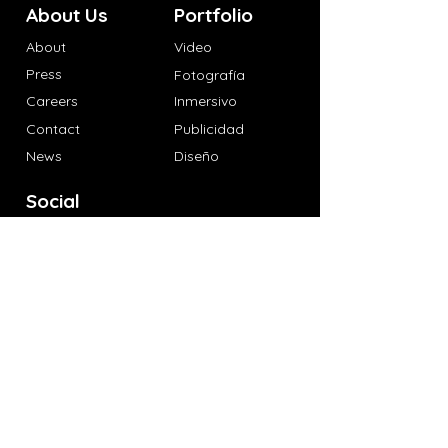
About Us
Portfolio
About
Video
Press
Fotografía
Careers
Inmersivo
Contact
Publicidad
News
Diseño
Social
✉️ Recibe actualizaciónes
Last story
BTS