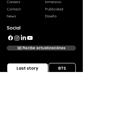
Careers
Inmersivo
Contact
Publicidad
News
Diseño
Social
✉️ Recibe actualizaciónes
Last story
BTS