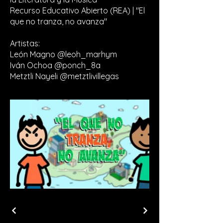
Recurso Educativo Abierto (REA) | "El
que no tranza, no avanza"
Artistas:
León Magno @leoh_marhym
Iván Ochoa @ponch_8a
Metztli Nayeli @metztlivillegas